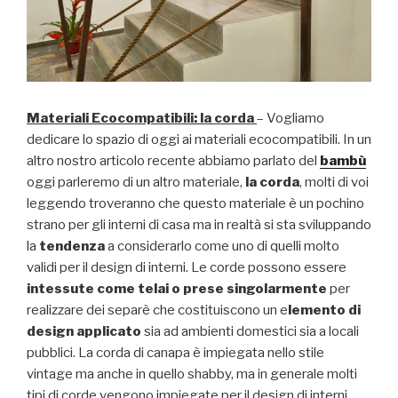
Materiali Ecocompatibili: la corda
– Vogliamo
dedicare lo spazio di oggi ai materiali ecocompatibili. In un
altro nostro articolo recente abbiamo parlato del
bambù
oggi parleremo di un altro materiale,
la corda
, molti di voi
leggendo troveranno che questo materiale è un pochino
strano per gli interni di casa ma in realtà si sta sviluppando
la
tendenza
a considerarlo come uno di quelli molto
validi per il design di interni. Le corde possono essere
intessute come telai o prese singolarmente
per
realizzare dei separè che costituiscono un e
lemento di
design applicato
sia ad ambienti domestici sia a locali
pubblici. La corda di canapa è impiegata nello stile
vintage ma anche in quello shabby, ma in generale molti
tipi di corde vengono impiegate per il design di interni,