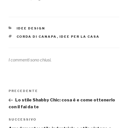
CATEGORIE
IDEE DESIGN
TAG
CORDA DI CANAPA
,
IDEE PER LA CASA
I commenti sono chiusi.
Navigazione
PRECEDENTE
Articolo
articoli
precedente:
Lo stile Shabby Chic: cosa è e come ottenerlo
con il fai da te
SUCCESSIVO
Articolo
successivo