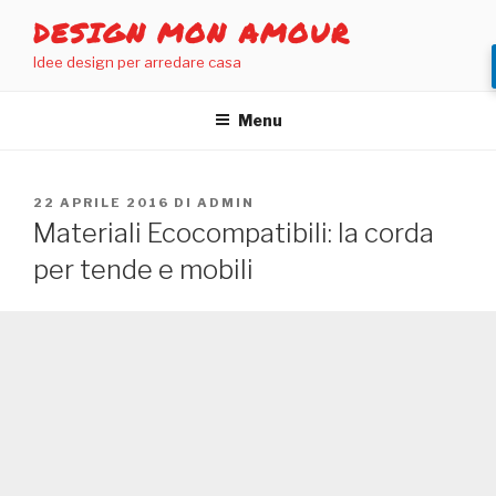
Salta
DESIGN MON AMOUR
al
Idee design per arredare casa
contenuto
Menu
PUBBLICATO
22 APRILE 2016
DI
ADMIN
IL
Materiali Ecocompatibili: la corda
per tende e mobili