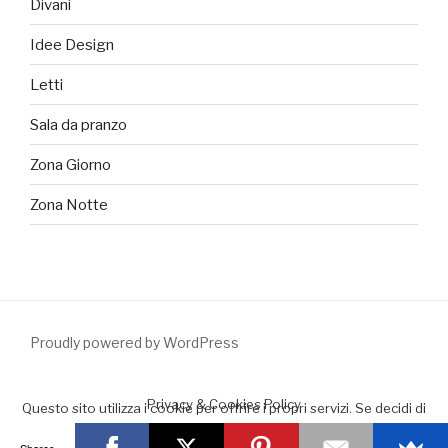
Divani
Idee Design
Letti
Sala da pranzo
Zona Giorno
Zona Notte
Proudly powered by WordPress
Privacy & Cookies Policy
Questo sito utilizza i cookie per offrire i propri servizi. Se decidi di
continuare la navigazione consideriamo che accetti il loro uso.
Shares