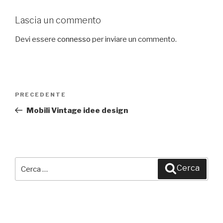
Lascia un commento
Devi essere
connesso
per inviare un commento.
Navigazione
PRECEDENTE
Articolo
articoli
precedente:
Mobili Vintage idee design
Cerca:
Cerca