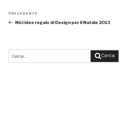
Navigazione
PRECEDENTE
Articolo
articoli
precedente:
Nici idee regalo di Design per il Natale 2013
Cerca:
Cerca