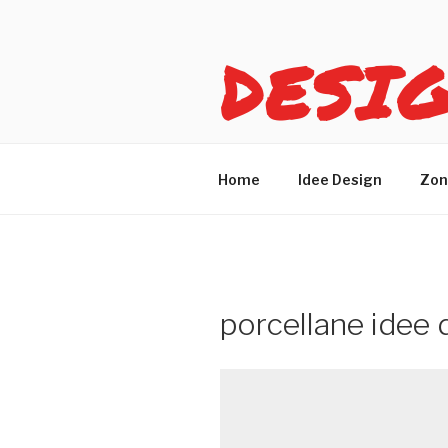
Salta
al
DESI
contenuto
Idee design per arreda
Home
Idee Design
Zon
porcellane idee 