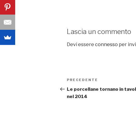
Lascia un commento
Devi essere
connesso
per inv
Navigazione
PRECEDENTE
Articolo
articoli
precedente:
Le porcellane tornano in tavo
nel 2014