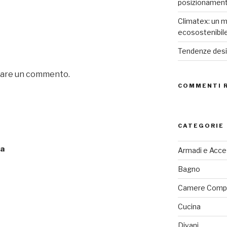
posizionamen
Climatex: un m
ecosostenibil
Tendenze desig
iare un commento.
COMMENTI 
CATEGORIE
la
Armadi e Acce
Bagno
Camere Comp
Cucina
Divani