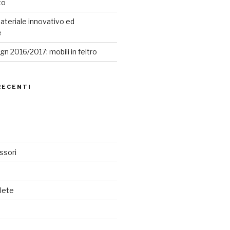
to
ateriale innovativo ed
e
n 2016/2017: mobili in feltro
RECENTI
ssori
lete