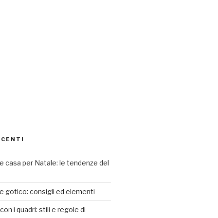
ECENTI
 casa per Natale: le tendenze del
le gotico: consigli ed elementi
n i quadri: stili e regole di