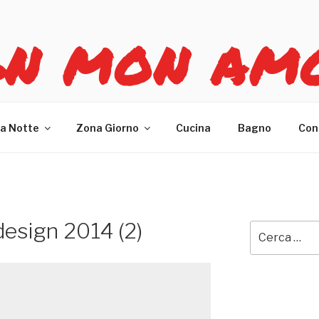
GN MON AM
re casa
a Notte
Zona Giorno
Cucina
Bagno
Con
design 2014 (2)
Cerca: