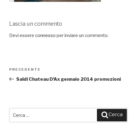
Lascia un commento
Devi essere
connesso
per inviare un commento.
Navigazione
PRECEDENTE
Articolo
articoli
precedente:
Saldi Chateau D’Ax gennaio 2014 promozioni
Cerca:
Cerca