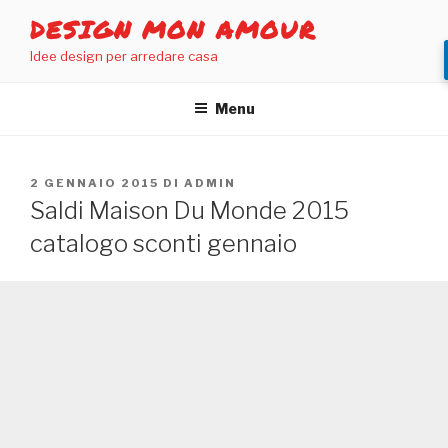
Salta
DESIGN MON AMOUR
al
Idee design per arredare casa
contenuto
Menu
PUBBLICATO
2 GENNAIO 2015
DI
ADMIN
IL
Saldi Maison Du Monde 2015
catalogo sconti gennaio