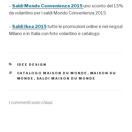
–
Saldi Mondo Convenienza 2015
uno sconto del 15%
da volantino per i saldi Mondo Convenienza 2015
–
Saldi Ikea 2015
tutte le promozioni online e nei negozi
Milano e in Italia con foto volantino e catalogo
CATEGORIE
IDEE DESIGN
TAG
CATALOGO MAISON DU MONDE
,
MAISON DU
MONDE
,
SALDI MAISON DU MONDE
I commenti sono chiusi.
Navigazione