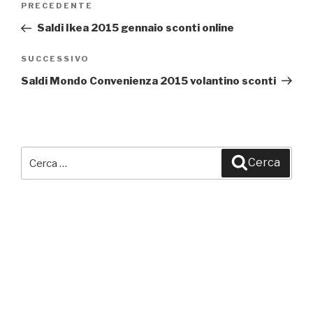
PRECEDENTE
Articolo
articoli
precedente:
Saldi Ikea 2015 gennaio sconti online
SUCCESSIVO
Articolo
successivo
Saldi Mondo Convenienza 2015 volantino sconti
Cerca:
Cerca