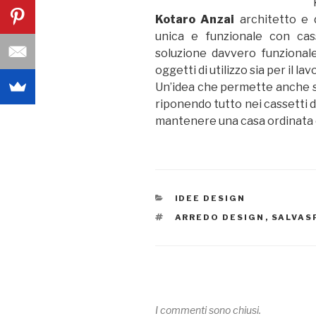
Kotaro Anzai
architetto e 
unica e funzionale con cass
soluzione davvero funzional
oggetti di utilizzo sia per il la
Un’idea che permette anche s
riponendo tutto nei cassetti d
mantenere una casa ordinata 
CATEGORIE
IDEE DESIGN
TAG
ARREDO DESIGN
,
SALVAS
I commenti sono chiusi.