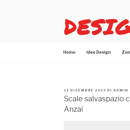
Salta
al
DESI
contenuto
Idee design per arreda
Home
Idee Design
Zon
PUBBLICATO
11 DICEMBRE 2013
DI
ADMIN
IL
Scale salvaspazio c
Anzai