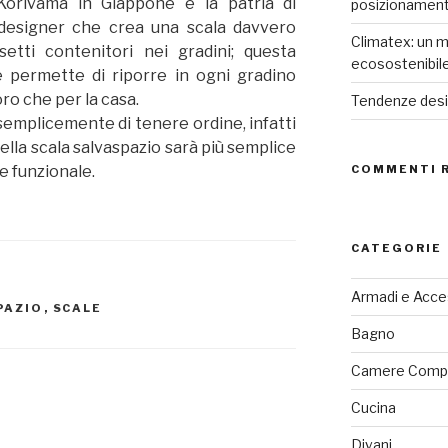
Korivama in Giappone è la patria di
posizionamen
designer che crea una scala davvero
Climatex: un m
etti contenitori nei gradini; questa
ecosostenibil
e permette di riporre in ogni gradino
voro che per la casa.
Tendenze desig
emplicemente di tenere ordine, infatti
ella scala salvaspazio sarà più semplice
e funzionale.
COMMENTI 
CATEGORIE
Armadi e Acce
PAZIO
,
SCALE
Bagno
Camere Comp
Cucina
Divani