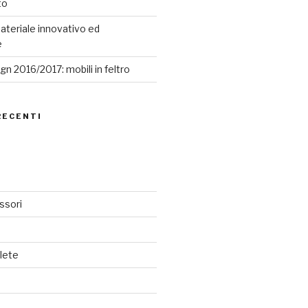
to
ateriale innovativo ed
e
n 2016/2017: mobili in feltro
RECENTI
ssori
lete