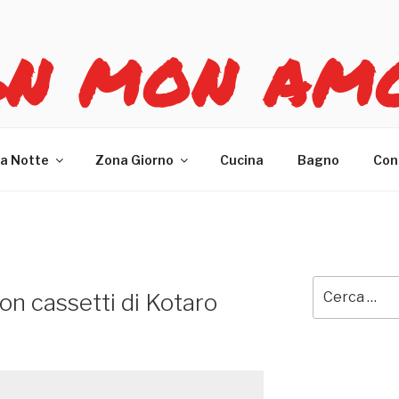
GN MON AM
re casa
a Notte
Zona Giorno
Cucina
Bagno
Con
Cerca:
on cassetti di Kotaro