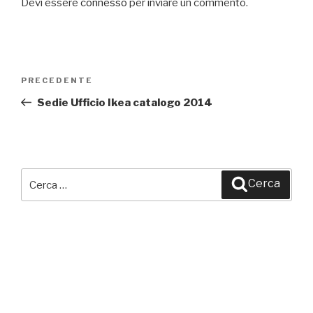
Devi essere
connesso
per inviare un commento.
Navigazione
PRECEDENTE
Articolo
articoli
precedente:
Sedie Ufficio Ikea catalogo 2014
Cerca:
Cerca