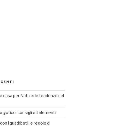
ECENTI
 casa per Natale: le tendenze del
le gotico: consigli ed elementi
n i quadri: stili e regole di