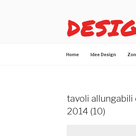
Salta
al
DESI
contenuto
Idee design per arreda
Home
Idee Design
Zon
tavoli allungabili
2014 (10)