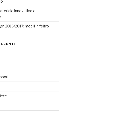
to
ateriale innovativo ed
e
n 2016/2017: mobili in feltro
RECENTI
ssori
lete