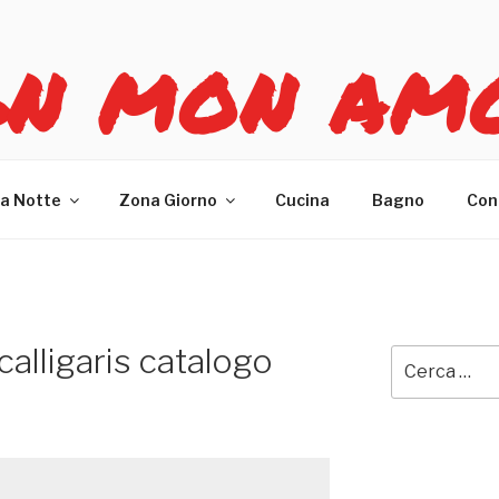
GN MON AM
re casa
a Notte
Zona Giorno
Cucina
Bagno
Con
 calligaris catalogo
Cerca: