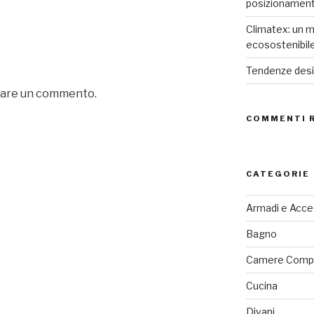
posizionamen
Climatex: un m
ecosostenibil
Tendenze desig
iare un commento.
COMMENTI 
CATEGORIE
Armadi e Acce
Bagno
Camere Comp
Cucina
Divani