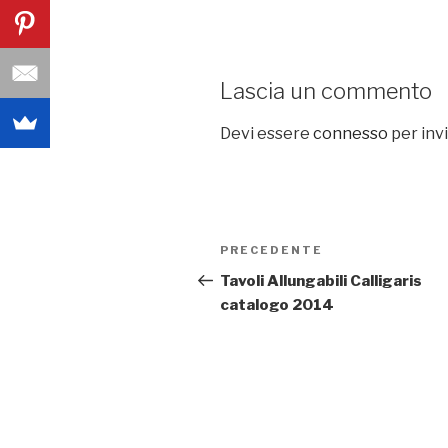
Lascia un commento
Devi essere
connesso
per inv
Navigazione
PRECEDENTE
Articolo
articoli
precedente:
Tavoli Allungabili Calligaris
catalogo 2014