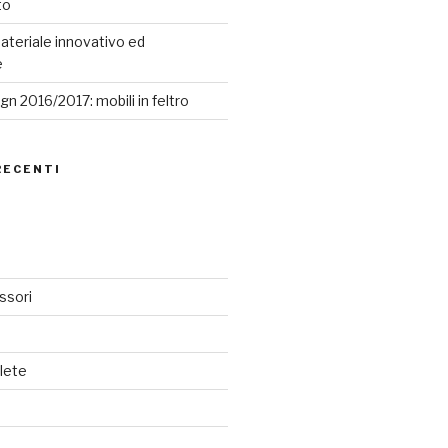
to
ateriale innovativo ed
e
n 2016/2017: mobili in feltro
RECENTI
ssori
lete