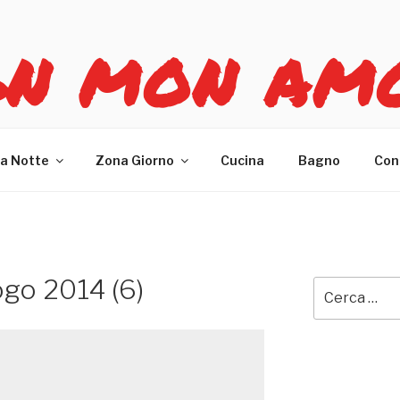
GN MON AM
re casa
a Notte
Zona Giorno
Cucina
Bagno
Con
ogo 2014 (6)
Cerca: