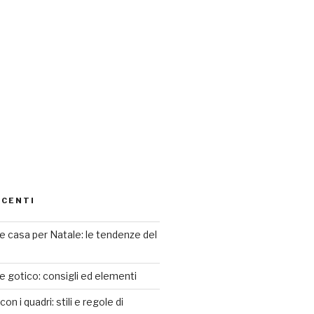
ECENTI
 casa per Natale: le tendenze del
le gotico: consigli ed elementi
n i quadri: stili e regole di