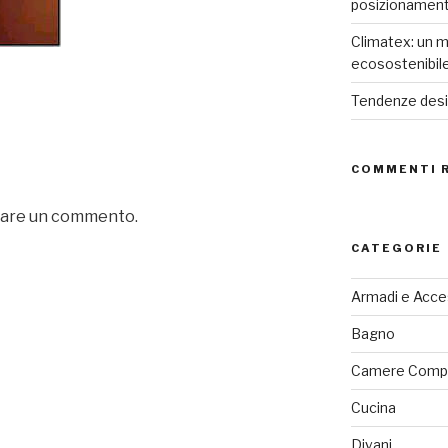
posizionamen
Climatex: un m
ecosostenibil
Tendenze desig
COMMENTI 
iare un commento.
CATEGORIE
Armadi e Acce
Bagno
Camere Comp
Cucina
Divani