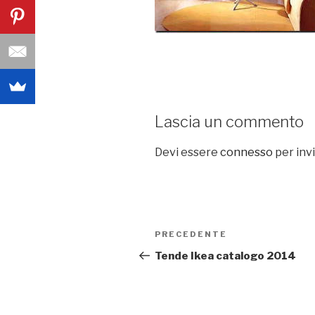
Lascia un commento
Devi essere
connesso
per inv
Navigazione
PRECEDENTE
Articolo
articoli
precedente:
Tende Ikea catalogo 2014