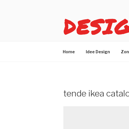
Salta
al
DESI
contenuto
Idee design per arreda
Home
Idee Design
Zon
tende ikea catal