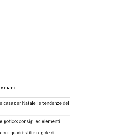
ECENTI
 casa per Natale: le tendenze del
le gotico: consigli ed elementi
n i quadri: stili e regole di