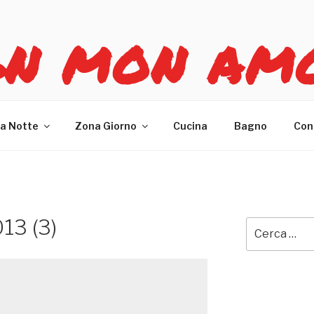
GN MON AM
re casa
a Notte
Zona Giorno
Cucina
Bagno
Con
13 (3)
Cerca: