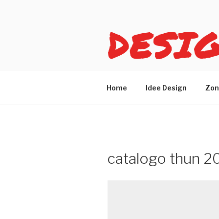
Salta
al
DESI
contenuto
Idee design per arreda
Home
Idee Design
Zon
catalogo thun 20