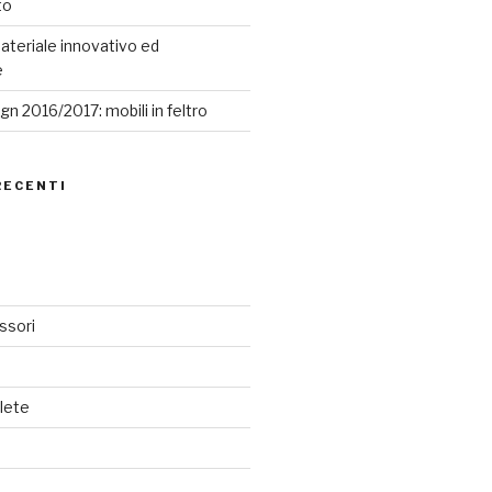
to
ateriale innovativo ed
e
n 2016/2017: mobili in feltro
RECENTI
ssori
lete