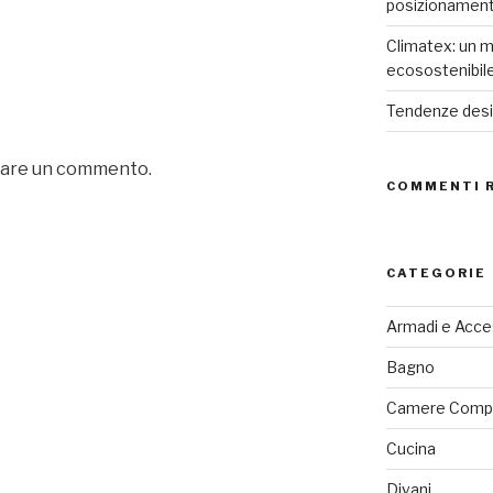
posizionamen
Climatex: un m
ecosostenibil
Tendenze desig
iare un commento.
COMMENTI 
CATEGORIE
Armadi e Acce
Bagno
Camere Comp
Cucina
Divani