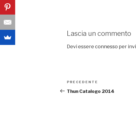
Lascia un commento
Devi essere
connesso
per inv
Navigazione
PRECEDENTE
Articolo
articoli
precedente:
Thun Catalogo 2014