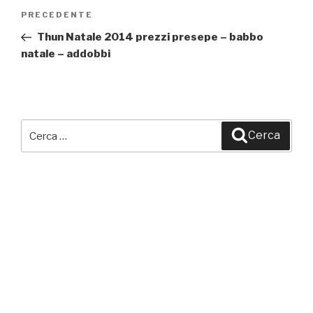
Navigazione
PRECEDENTE
Articolo
articoli
precedente:
Thun Natale 2014 prezzi presepe – babbo
natale – addobbi
Cerca:
Cerca