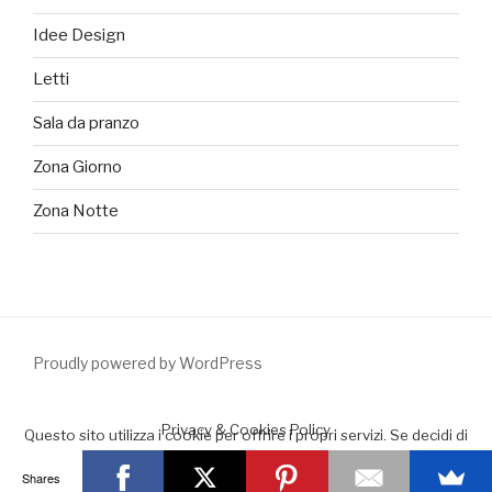
Idee Design
Letti
Sala da pranzo
Zona Giorno
Zona Notte
Proudly powered by WordPress
Privacy & Cookies Policy
Questo sito utilizza i cookie per offrire i propri servizi. Se decidi di
continuare la navigazione consideriamo che accetti il loro uso.
Shares
Accept
Leggimi