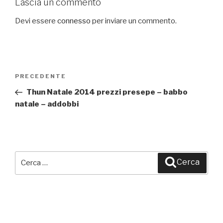
Lascia un commento
Devi essere
connesso
per inviare un commento.
Navigazione
PRECEDENTE
Articolo
articoli
precedente:
Thun Natale 2014 prezzi presepe – babbo
natale – addobbi
Cerca:
Cerca