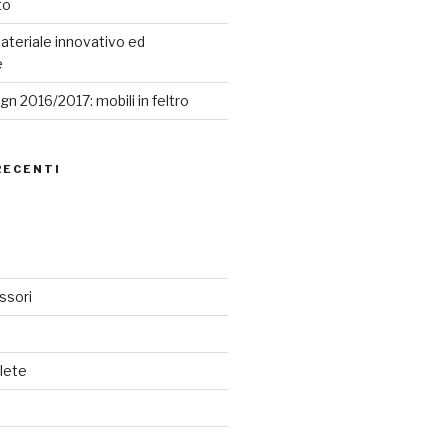
to
ateriale innovativo ed
e
n 2016/2017: mobili in feltro
RECENTI
ssori
lete