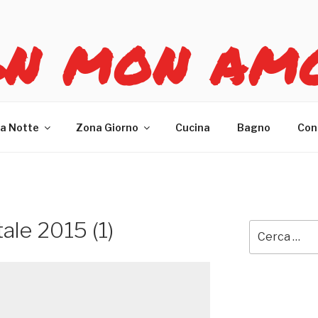
GN MON AM
re casa
a Notte
Zona Giorno
Cucina
Bagno
Con
ale 2015 (1)
Cerca: