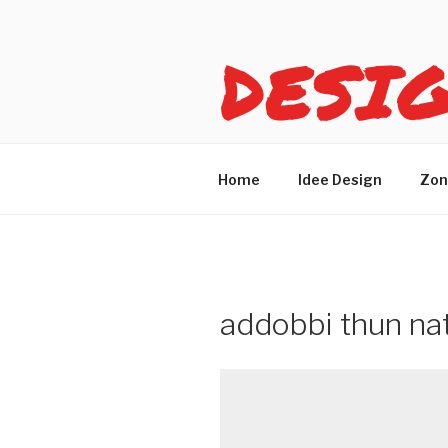
Salta
al
DESI
contenuto
Idee design per arreda
Home
Idee Design
Zon
addobbi thun nat