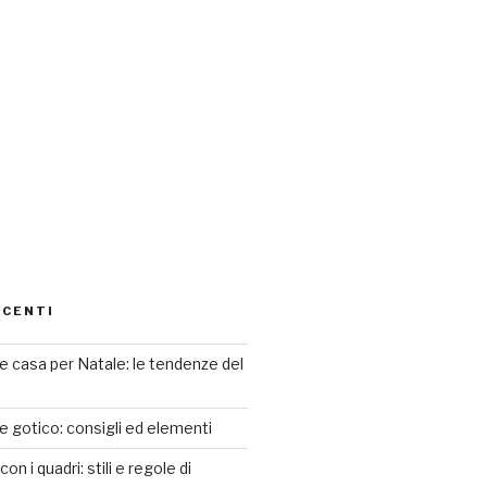
ECENTI
 casa per Natale: le tendenze del
le gotico: consigli ed elementi
n i quadri: stili e regole di