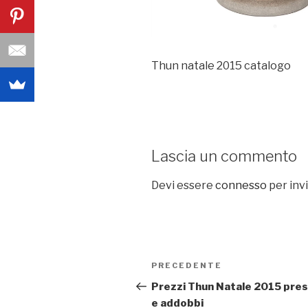
Thun natale 2015 catalogo
Lascia un commento
Devi essere
connesso
per inv
Navigazione
PRECEDENTE
Articolo
articoli
precedente:
Prezzi Thun Natale 2015 pre
e addobbi