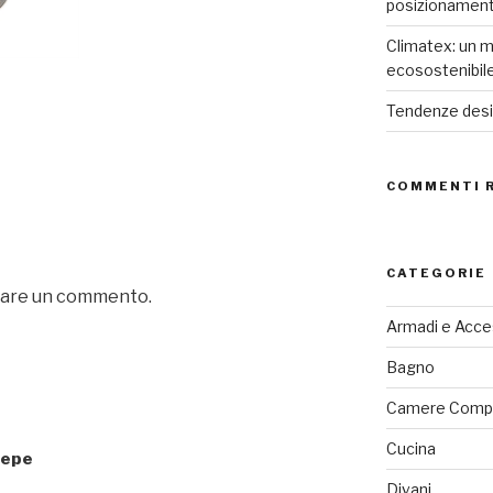
posizionamen
Climatex: un m
ecosostenibil
Tendenze desig
COMMENTI 
CATEGORIE
iare un commento.
Armadi e Acce
Bagno
Camere Comp
Cucina
sepe
Divani