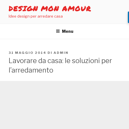
Salta
DESIGN MON AMOUR
al
Idee design per arredare casa
contenuto
Menu
PUBBLICATO
31 MAGGIO 2014
DI
ADMIN
IL
Lavorare da casa: le soluzioni per
l’arredamento