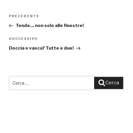
Navigazione
PRECEDENTE
Articolo
articoli
precedente:
Tende… non solo alle finestre!
SUCCESSIVO
Articolo
successivo
Doccia o vasca? Tutte e due!
Cerca:
Cerca