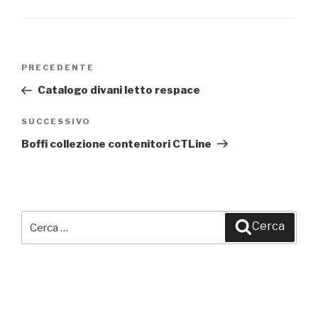
Navigazione
PRECEDENTE
Articolo
articoli
precedente:
Catalogo divani letto respace
SUCCESSIVO
Articolo
successivo
Boffi collezione contenitori CTLine
Cerca:
Cerca