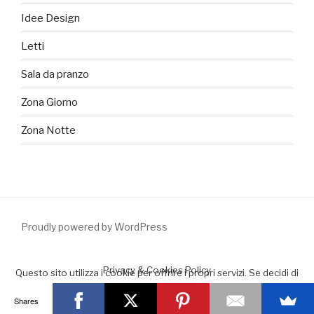
Idee Design
Letti
Sala da pranzo
Zona Giorno
Zona Notte
Proudly powered by WordPress
Privacy & Cookies Policy
Questo sito utilizza i cookie per offrire i propri servizi. Se decidi di
continuare la navigazione consideriamo che accetti il loro uso.
Shares
Accept
Leggimi