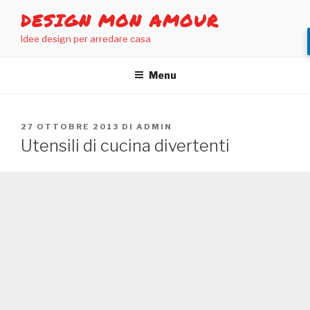
Salta
DESIGN MON AMOUR
al
Idee design per arredare casa
contenuto
Menu
PUBBLICATO
27 OTTOBRE 2013
DI
ADMIN
IL
Utensili di cucina divertenti