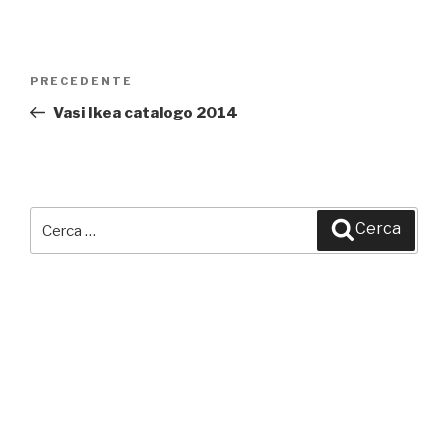
Navigazione
PRECEDENTE
Articolo
articoli
precedente:
Vasi Ikea catalogo 2014
Cerca:
Cerca