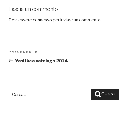
Lascia un commento
Devi essere
connesso
per inviare un commento.
Navigazione
PRECEDENTE
Articolo
articoli
precedente:
Vasi Ikea catalogo 2014
Cerca:
Cerca