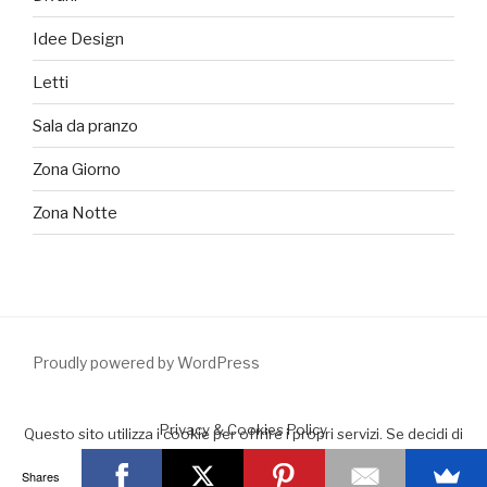
Idee Design
Letti
Sala da pranzo
Zona Giorno
Zona Notte
Proudly powered by WordPress
Privacy & Cookies Policy
Questo sito utilizza i cookie per offrire i propri servizi. Se decidi di
continuare la navigazione consideriamo che accetti il loro uso.
Shares
Accept
Leggimi