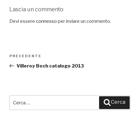
Lascia un commento
Devi essere
connesso
per inviare un commento.
Navigazione
PRECEDENTE
Articolo
articoli
precedente:
Villeroy Boch catalogo 2013
Cerca:
Cerca