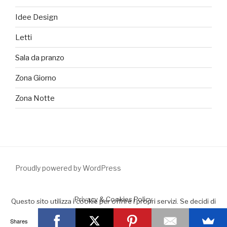
Idee Design
Letti
Sala da pranzo
Zona Giorno
Zona Notte
Proudly powered by WordPress
Privacy & Cookies Policy
Questo sito utilizza i cookie per offrire i propri servizi. Se decidi di
continuare la navigazione consideriamo che accetti il loro uso.
Shares
Accept
Leggimi