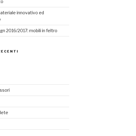
to
ateriale innovativo ed
e
n 2016/2017: mobili in feltro
RECENTI
ssori
lete