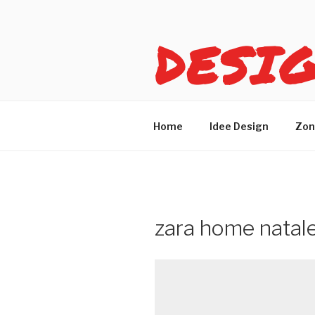
Salta
al
DESI
contenuto
Idee design per arreda
Home
Idee Design
Zon
zara home natale