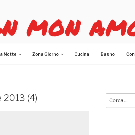
GN MON AM
re casa
a Notte
Zona Giorno
Cucina
Bagno
Con
 2013 (4)
Cerca: