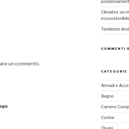
posizionamen
Climatex: un m
ecosostenibil
Tendenze desig
COMMENTI 
iare un commento.
CATEGORIE
Armadi e Acce
Bagno
logo
Camere Comp
Cucina
Divani