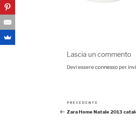
Lascia un commento
Devi essere
connesso
per inv
Navigazione
PRECEDENTE
Articolo
articoli
precedente:
Zara Home Natale 2013 cata