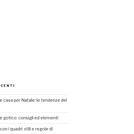
ECENTI
 casa per Natale: le tendenze del
le gotico: consigli ed elementi
n i quadri: stili e regole di