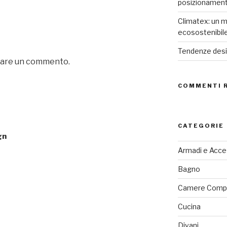
posizionamen
Climatex: un m
ecosostenibil
Tendenze desig
iare un commento.
COMMENTI 
CATEGORIE
gn
Armadi e Acce
Bagno
Camere Comp
Cucina
Divani