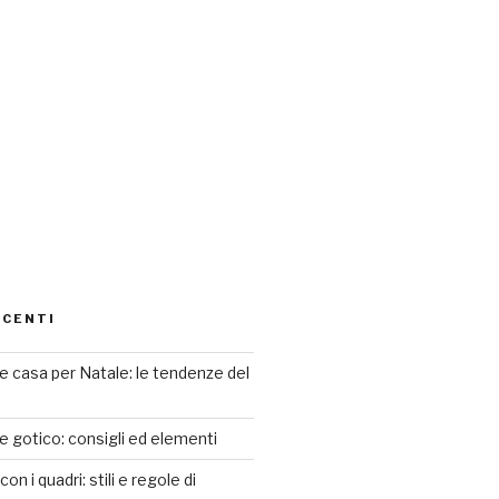
ECENTI
 casa per Natale: le tendenze del
le gotico: consigli ed elementi
n i quadri: stili e regole di