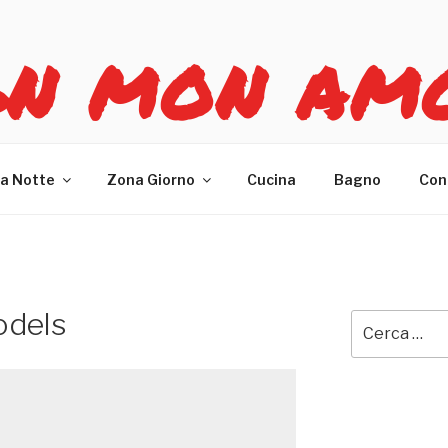
GN MON AM
re casa
a Notte
Zona Giorno
Cucina
Bagno
Con
odels
Cerca: