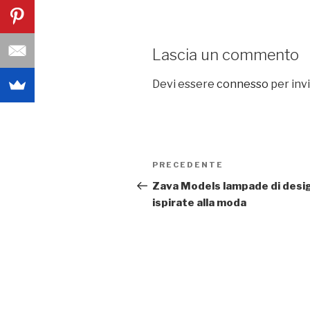
Lascia un commento
Devi essere
connesso
per inv
Navigazione
PRECEDENTE
Articolo
articoli
precedente:
Zava Models lampade di desi
ispirate alla moda