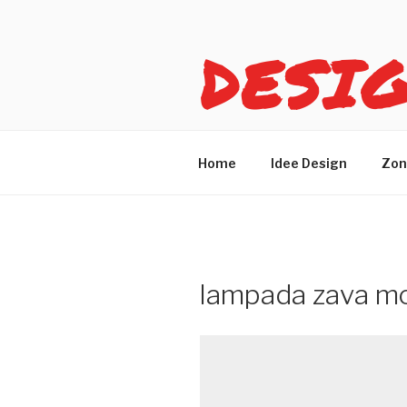
Salta
al
DESI
contenuto
Idee design per arreda
Home
Idee Design
Zon
lampada zava m