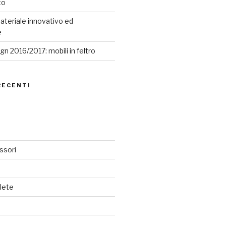
to
ateriale innovativo ed
e
n 2016/2017: mobili in feltro
RECENTI
ssori
lete