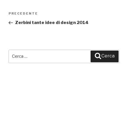
Navigazione
PRECEDENTE
Articolo
articoli
precedente:
Zerbini tante idee di design 2014
Cerca:
Cerca