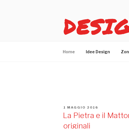
Salta
al
DESI
contenuto
Idee design per arreda
Home
Idee Design
Zon
ARTICOLI
PUBBLICATO
1 MAGGIO 2016
IL
La Pietra e il Matto
originali