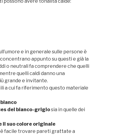
lti possono avere tonalità calde:
ull’umore e in generale sulle persone è
i concentrano appunto su questi e già la
eddi o neutrali fa comprendere che quelli
mentre quelli caldi danno una
ù grande e invitante.
ili a cui fa riferimento questo materiale
 bianco
ces del bianco-grigio
sia in quelle dei
il suo colore originale
è facile trovare pareti grattate a