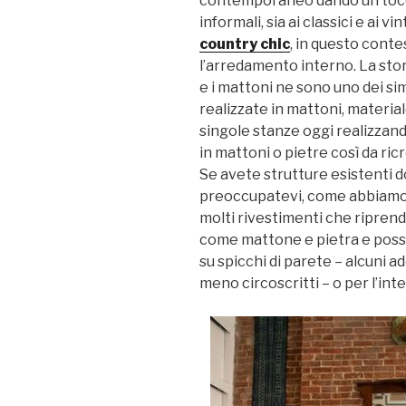
contemporaneo dando un tocco 
informali, sia ai classici e ai 
country chic
, in questo conte
l’arredamento interno. La stor
e i mattoni ne sono uno dei sim
realizzate in mattoni, materia
singole stanze oggi realizzand
in mattoni o pietre così da ri
Se avete strutture esistenti d
preoccupatevi, come abbiamo 
molti rivestimenti che riprendo
come mattone e pietra e pos
su spicchi di parete – alcuni a
meno circoscritti – o per l’int