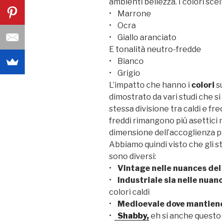
ambienti bellezza. I colori sce
• Marrone
• Ocra
• Giallo aranciato
E tonalità neutro-fredde
• Bianco
• Grigio
L’impatto che hanno i
colori
s
dimostrato da vari studi che s
stessa divisione tra caldi e fr
freddi rimangono più asettici 
dimensione dell’accoglienza pi
Abbiamo quindi visto che gli st
sono diversi:
•
Vintage nelle nuances del
•
Industriale sia nelle nuan
colori caldi
•
Medioevale dove mantiene 
•
Shabby,
eh si anche questo 