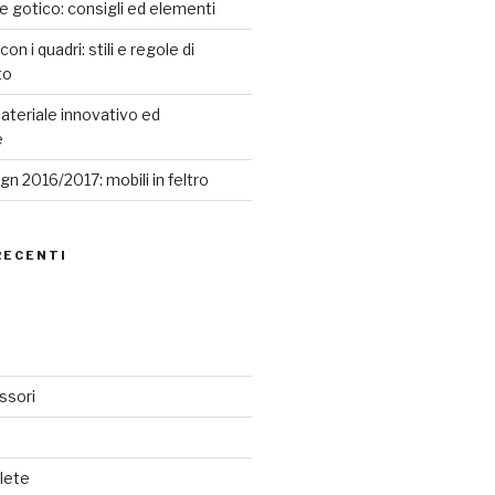
le gotico: consigli ed elementi
n i quadri: stili e regole di
to
ateriale innovativo ed
e
n 2016/2017: mobili in feltro
RECENTI
ssori
lete