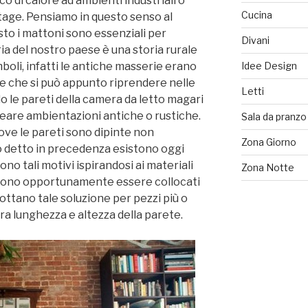
di calore ad ambienti industriali o
Cucina
vintage. Pensiamo in questo senso al
sto i mattoni sono essenziali per
Divani
ia del nostro paese è una storia rurale
boli, infatti le antiche masserie erano
Idee Design
le che si può appunto riprendere nelle
Letti
o le pareti della camera da letto magari
creare ambientazioni antiche o rustiche.
Sala da pranzo
ove le pareti sono dipinte non
Zona Giorno
detto in precedenza esistono oggi
no tali motivi ispirandosi ai materiali
Zona Notte
sono opportunamente essere collocati
dottano tale soluzione per pezzi più o
era lunghezza e altezza della parete.