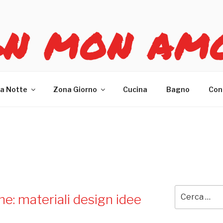
GN MON AM
re casa
a Notte
Zona Giorno
Cucina
Bagno
Con
Cerca:
ne: materiali design idee