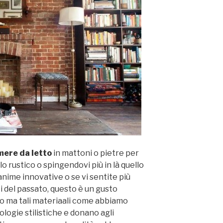
ere da letto
in mattoni o pietre per
llo rustico o spingendovi più in là quello
nime innovative o se vi sentite più
i del passato, questo è un gusto
o ma tali materiaali come abbiamo
ologie stilistiche e donano agli