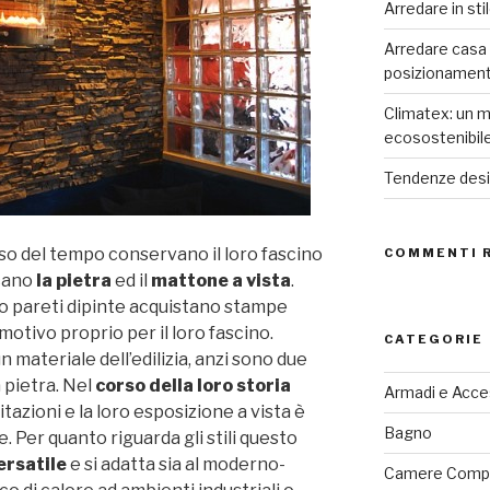
Arredare in sti
Arredare casa co
posizionamen
Climatex: un m
ecosostenibil
Tendenze desig
so del tempo conservano il loro fascino
COMMENTI 
ccano
la pietra
ed il
mattone a vista
.
 pareti dipinte acquistano stampe
motivo proprio per il loro fascino.
CATEGORIE
n materiale dell’edilizia, anzi sono due
a pietra. Nel
corso della loro storia
Armadi e Acce
zioni e la loro esposizione a vista è
Bagno
. Per quanto riguarda gli stili questo
rsatile
e si adatta sia al moderno-
Camere Comp