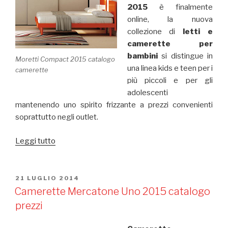
2015
è finalmente
online, la nuova
collezione di
letti e
camerette per
bambini
si distingue in
Moretti Compact 2015 catalogo
una linea kids e teen per i
camerette
più piccoli e per gli
adolescenti
mantenendo uno spirito frizzante a prezzi convenienti
soprattutto negli outlet.
Leggi tutto
“Moretti
Compact
2015
camerette
PUBBLICATO
21 LUGLIO 2014
IL
bambini”
Camerette Mercatone Uno 2015 catalogo
prezzi