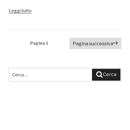
Leggi tutto
“Camerette
Mercatone
Uno
Catalogo
2014”
Navigazione
Pagina
1
Pagina successiva
articoli
Cerca:
Cerca