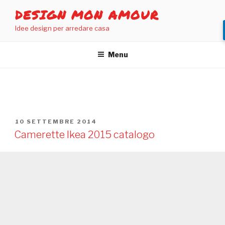
Salta
DESIGN MON AMOUR
al
Idee design per arredare casa
contenuto
Menu
TAG:
ARREDAMENTO BAMBINI
PUBBLICATO
10 SETTEMBRE 2014
IL
Camerette Ikea 2015 catalogo