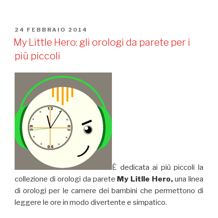
per
bambini:
ecco
PUBBLICATO
24 FEBBRAIO 2014
IL
come
My Little Hero: gli orologi da parete per i
farli
più piccoli
addormentare
nella
loro
stanza”
È dedicata ai più piccoli la
collezione di orologi da parete
My Litlle Hero,
una linea
di orologi per le camere dei bambini che permettono di
leggere le ore in modo divertente e simpatico.