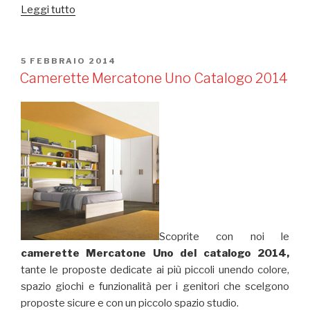
Leggi tutto
“My
Little
Hero:
gli
PUBBLICATO
5 FEBBRAIO 2014
IL
orologi
Camerette Mercatone Uno Catalogo 2014
da
parete
per
i
più
piccoli”
Scoprite con noi le
camerette Mercatone Uno del catalogo 2014,
tante le proposte dedicate ai più piccoli unendo colore,
spazio giochi e funzionalità per i genitori che scelgono
proposte sicure e con un piccolo spazio studio.