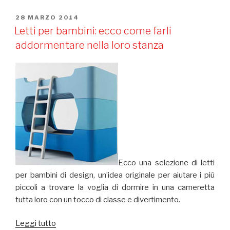
Uno
2015
PUBBLICATO
28 MARZO 2014
IL
catalogo
Letti per bambini: ecco come farli
prezzi”
addormentare nella loro stanza
Ecco una selezione di letti
per bambini di design, un’idea originale per aiutare i più
piccoli a trovare la voglia di dormire in una cameretta
tutta loro con un tocco di classe e divertimento.
Leggi tutto
“Letti