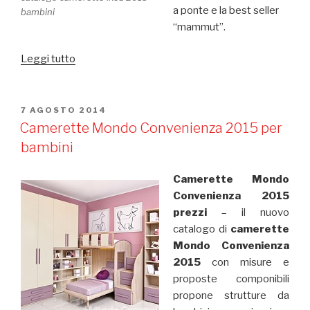
a ponte e la best seller
bambini
“mammut”.
Leggi tutto
“Camerette
Ikea
2015
catalogo”
PUBBLICATO
7 AGOSTO 2014
IL
Camerette Mondo Convenienza 2015 per
bambini
Camerette Mondo
Convenienza 2015
prezzi
– il nuovo
catalogo di
camerette
Mondo Convenienza
2015
con misure e
proposte componibili
propone strutture da