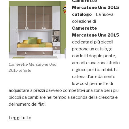
Camerette
Mercatone Uno 2015
catalogo
– La nuova
collezione di
Camerette
Mercatone Uno 2015
dedicata ai più piccoli
propone un catalogo
con letti doppio ponte,
armadi e una zona studio
Camerette Mercatone Uno
e gioco per i bambini. La
2015 offerte
catena d’arredamento
low cost permette di
acquistare a prezzi davvero competitivi una zona per i più
piccoli da cambiare nel tempo a seconda della crescita e
del numero dei figli.
Leggi tutto
“Camerette
Mercatone