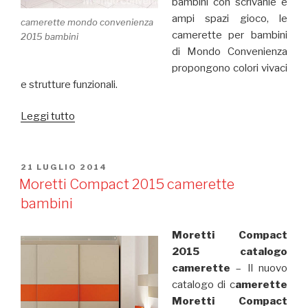
bambini con scrivanie e
ampi spazi gioco, le
camerette mondo convenienza
camerette per bambini
2015 bambini
di Mondo Convenienza
propongono colori vivaci
e strutture funzionali.
Leggi tutto
“Camerette
Mondo
Convenienza
2015
PUBBLICATO
21 LUGLIO 2014
IL
per
Moretti Compact 2015 camerette
bambini”
bambini
Moretti Compact
2015 catalogo
camerette
– Il nuovo
catalogo di c
amerette
Moretti Compact