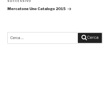
SUCCESSIVO
Articolo
successivo
Mercatone Uno Catalogo 2015
Cerca:
Cerca