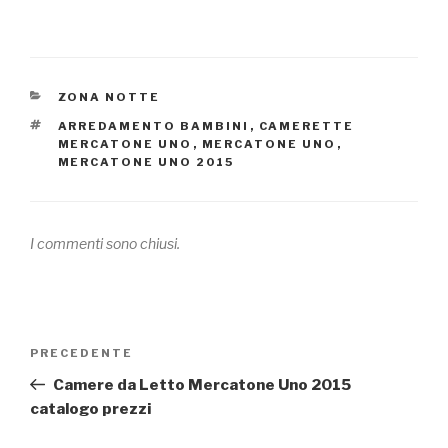
CATEGORIE
ZONA NOTTE
TAG
ARREDAMENTO BAMBINI
,
CAMERETTE
MERCATONE UNO
,
MERCATONE UNO
,
MERCATONE UNO 2015
I commenti sono chiusi.
Navigazione
PRECEDENTE
Articolo
articoli
precedente:
Camere da Letto Mercatone Uno 2015
catalogo prezzi