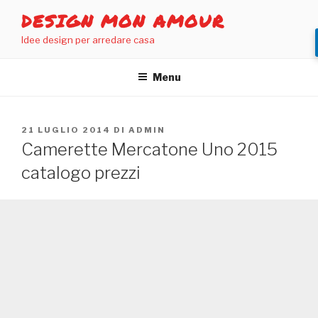
Salta
DESIGN MON AMOUR
al
Idee design per arredare casa
contenuto
Menu
PUBBLICATO
21 LUGLIO 2014
DI
ADMIN
IL
Camerette Mercatone Uno 2015
catalogo prezzi