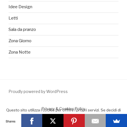
Idee Design
Letti
Sala da pranzo
Zona Giorno
Zona Notte
Proudly powered by WordPress
Privacy & Cookies Policy
Questo sito utilizza i cookie per offrire i propri servizi. Se decidi di
continuare la navigazione consideriamo che accetti il loro uso.
Shares
Accept
Leggimi