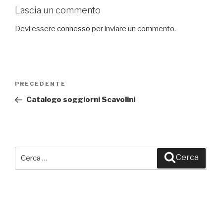
Lascia un commento
Devi essere
connesso
per inviare un commento.
Navigazione
PRECEDENTE
Articolo
articoli
precedente:
Catalogo soggiorni Scavolini
Cerca:
Cerca