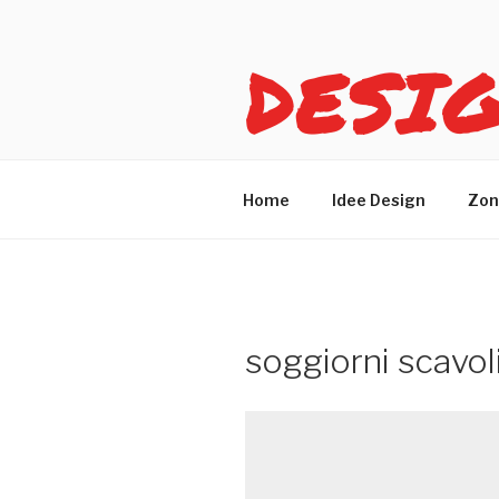
Salta
al
DESI
contenuto
Idee design per arreda
Home
Idee Design
Zon
soggiorni scavoli