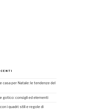
ECENTI
 casa per Natale: le tendenze del
le gotico: consigli ed elementi
n i quadri: stili e regole di