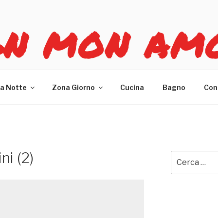
GN MON AM
re casa
a Notte
Zona Giorno
Cucina
Bagno
Con
ni (2)
Cerca: