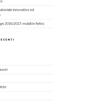
to
ateriale innovativo ed
e
n 2016/2017: mobili in feltro
RECENTI
ssori
lete