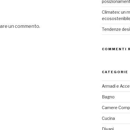
posizionamen
Climatex: un m
ecosostenibil
iare un commento.
Tendenze desig
COMMENTI 
CATEGORIE
Armadi e Acce
Bagno
Camere Comp
Cucina
Divani