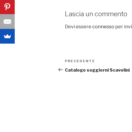
Lascia un commento
Devi essere
connesso
per inv
Navigazione
PRECEDENTE
Articolo
articoli
precedente:
Catalogo soggiorni Scavolini