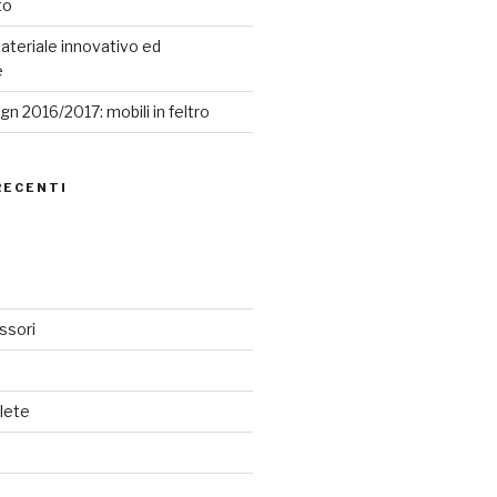
to
ateriale innovativo ed
e
n 2016/2017: mobili in feltro
RECENTI
ssori
lete