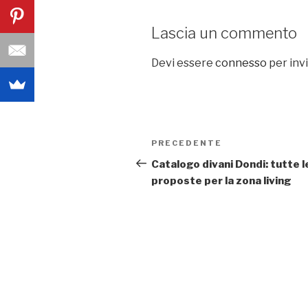
Lascia un commento
Devi essere
connesso
per inv
Navigazione
PRECEDENTE
Articolo
articoli
precedente:
Catalogo divani Dondi: tutte l
proposte per la zona living