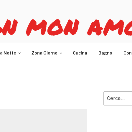
GN MON AM
re casa
a Notte
Zona Giorno
Cucina
Bagno
Con
Cerca: