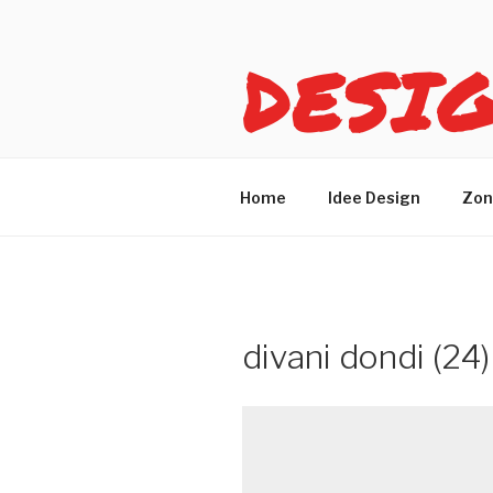
Salta
al
DESI
contenuto
Idee design per arreda
Home
Idee Design
Zon
divani dondi (24)