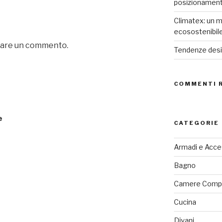
posizionamen
Climatex: un m
ecosostenibil
iare un commento.
Tendenze desig
COMMENTI 
e
CATEGORIE
Armadi e Acce
Bagno
Camere Comp
Cucina
Divani