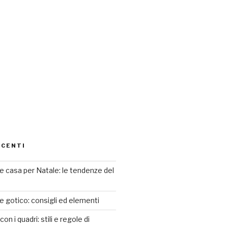
ECENTI
 casa per Natale: le tendenze del
le gotico: consigli ed elementi
n i quadri: stili e regole di