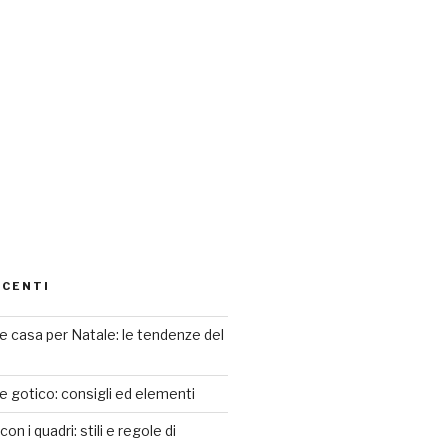
ECENTI
 casa per Natale: le tendenze del
le gotico: consigli ed elementi
n i quadri: stili e regole di