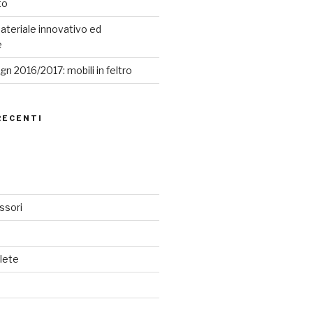
to
ateriale innovativo ed
e
n 2016/2017: mobili in feltro
RECENTI
ssori
lete