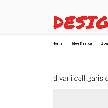
Salta
al
DESI
contenuto
Idee design per arreda
Home
Idee Design
Zon
divani calligaris