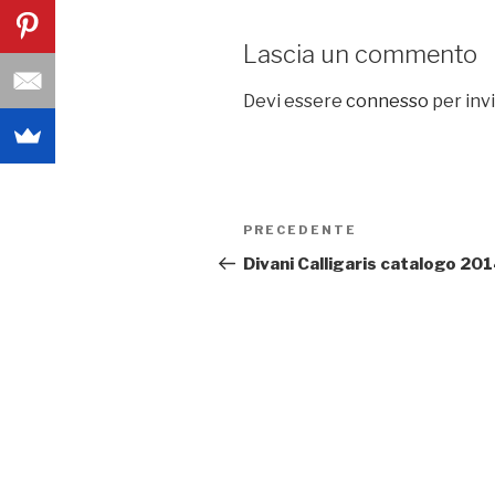
Lascia un commento
Devi essere
connesso
per inv
Navigazione
PRECEDENTE
Articolo
articoli
precedente:
Divani Calligaris catalogo 20