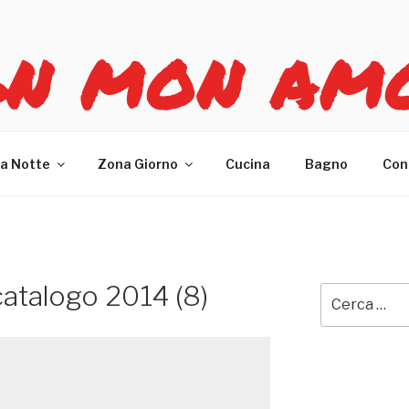
GN MON AM
re casa
a Notte
Zona Giorno
Cucina
Bagno
Con
 catalogo 2014 (8)
Cerca: