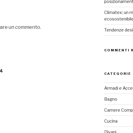
posizionamen
Climatex: un m
ecosostenibil
iare un commento.
Tendenze desig
COMMENTI 
14
CATEGORIE
Armadi e Acce
Bagno
Camere Comp
Cucina
Divani