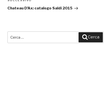
SUCCESSIVO
Articolo
successivo
Chateau D’Ax: catalogo Saldi 2015
Cerca:
Cerca