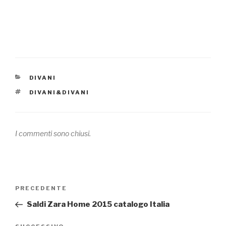
CATEGORIE
DIVANI
TAG
DIVANI&DIVANI
I commenti sono chiusi.
Navigazione
PRECEDENTE
Articolo
articoli
precedente:
Saldi Zara Home 2015 catalogo Italia