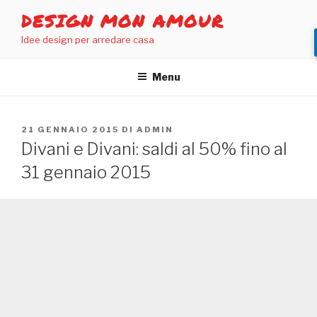
Salta
DESIGN MON AMOUR
al
Idee design per arredare casa
contenuto
Menu
PUBBLICATO
21 GENNAIO 2015
DI
ADMIN
IL
Divani e Divani: saldi al 50% fino al
31 gennaio 2015