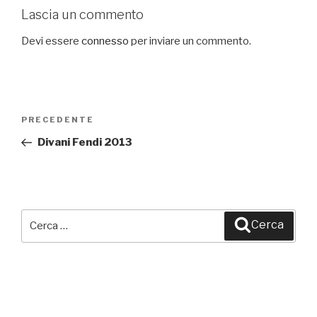
Lascia un commento
Devi essere
connesso
per inviare un commento.
Navigazione
PRECEDENTE
Articolo
articoli
precedente:
Divani Fendi 2013
Cerca:
Cerca