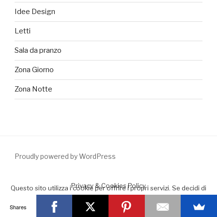
Idee Design
Letti
Sala da pranzo
Zona Giorno
Zona Notte
Proudly powered by WordPress
Privacy & Cookies Policy
Questo sito utilizza i cookie per offrire i propri servizi. Se decidi di
continuare la navigazione consideriamo che accetti il loro uso.
Shares
Accept
Leggimi