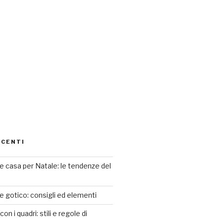
ECENTI
 casa per Natale: le tendenze del
le gotico: consigli ed elementi
n i quadri: stili e regole di