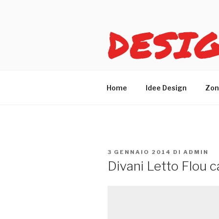
Salta
al
DESI
contenuto
Idee design per arreda
Home
Idee Design
Zon
PUBBLICATO
3 GENNAIO 2014
DI
ADMIN
IL
Divani Letto Flou 