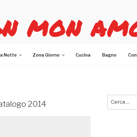
GN MON AM
re casa
a Notte
Zona Giorno
Cucina
Bagno
Con
Cerca:
catalogo 2014