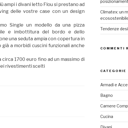
posizionamen
iù ampi i divani letto Flou si prestano ad
iving delle vostre case con un design
Climatex: un m
ecosostenibil
amo Single un modello da una pizza
Tendenze desig
bile e imbottitura del bordo e dello
pone una seduta ampia con copertura in
 già a morbidi cuscini funzionali anche
COMMENTI 
a circa 1700 euro fino ad un massimo di
ei rivestimenti scelti
CATEGORIE
Armadi e Acce
Bagno
Camere Comp
Cucina
Divani