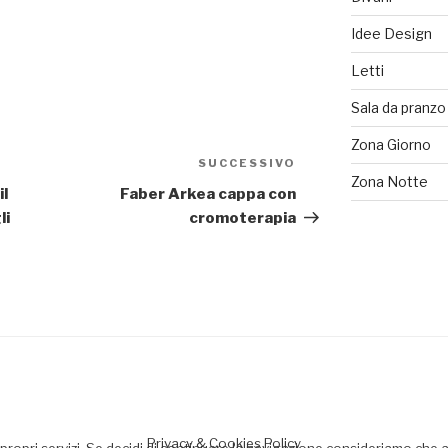
Idee Design
Letti
Sala da pranzo
Zona Giorno
SUCCESSIVO
Articolo
Zona Notte
successivo
il
Faber Arkea cappa con
li
cromoterapia
Privacy & Cookies Policy