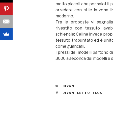
molto piccoli che per salotti p
arredare con stile la zona l
moderno.
Tra le proposte vi segnali
rivestito con tessuto lava
schienale; Celine invece pro
tessuto trapuntato ed è unito
come guanciali.
I prezzi dei modelli partono d
3000 a seconda dei modelli e d
CATEGORIE
DIVANI
TAG
DIVANI LETTO
,
FLOU