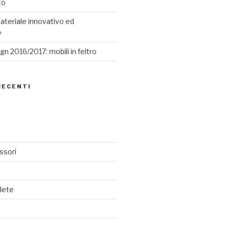
to
ateriale innovativo ed
e
n 2016/2017: mobili in feltro
RECENTI
ssori
lete