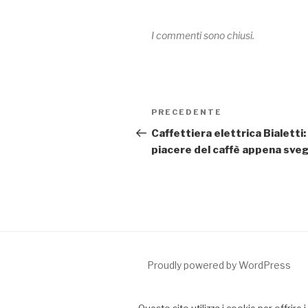
I commenti sono chiusi.
Navigazione
PRECEDENTE
Articolo
articoli
precedente:
Caffettiera elettrica Bialetti: 
piacere del caffè appena sveg
Proudly powered by WordPress