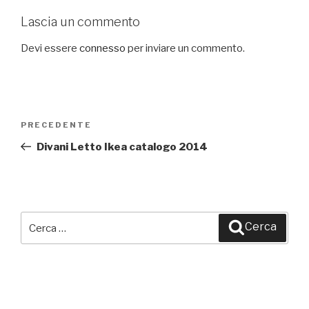
Lascia un commento
Devi essere
connesso
per inviare un commento.
Navigazione
PRECEDENTE
Articolo
articoli
precedente:
Divani Letto Ikea catalogo 2014
Cerca:
Cerca