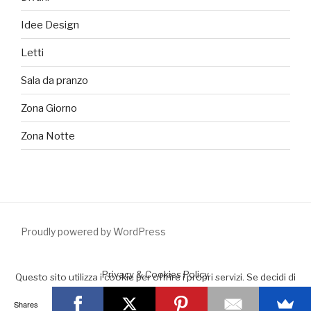
Idee Design
Letti
Sala da pranzo
Zona Giorno
Zona Notte
Proudly powered by WordPress
Privacy & Cookies Policy
Questo sito utilizza i cookie per offrire i propri servizi. Se decidi di
continuare la navigazione consideriamo che accetti il loro uso.
Shares
Accept
Leggimi