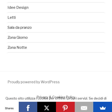
Idee Design
Letti
Sala da pranzo
Zona Giorno
Zona Notte
Proudly powered by WordPress
Privacy & Cookies Policy
Questo sito utilizza i cookie per offrire i propri servizi. Se decidi di
continuare la navigazione consideriamo che accetti il loro uso.
Shares
Accept
Leggimi