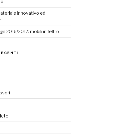
to
ateriale innovativo ed
e
n 2016/2017: mobili in feltro
RECENTI
ssori
lete