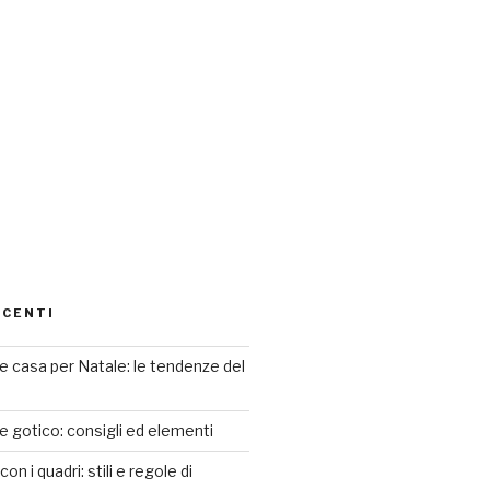
ECENTI
 casa per Natale: le tendenze del
le gotico: consigli ed elementi
n i quadri: stili e regole di