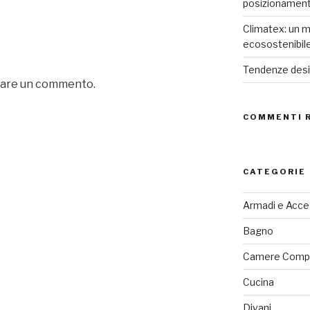
posizionamen
Climatex: un m
ecosostenibil
Tendenze desig
iare un commento.
COMMENTI 
CATEGORIE
Armadi e Acce
Bagno
Camere Comp
Cucina
Divani