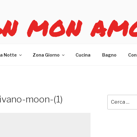
GN MON AM
re casa
a Notte
Zona Giorno
Cucina
Bagno
Con
ivano-moon-(1)
Cerca: