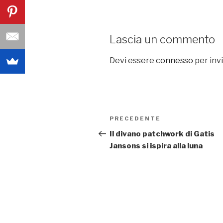
Lascia un commento
Devi essere
connesso
per inv
Navigazione
PRECEDENTE
Articolo
articoli
precedente:
Il divano patchwork di Gatis
Jansons si ispira alla luna