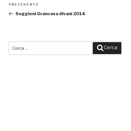
Navigazione
PRECEDENTE
Articolo
articoli
precedente:
Soggioni Grancasa divani 2014
Cerca:
Cerca