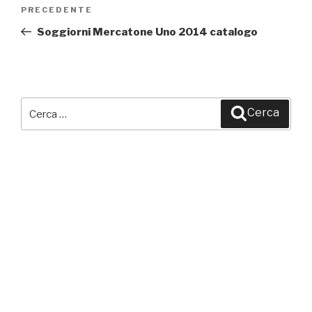
Navigazione
PRECEDENTE
Articolo
articoli
precedente:
Soggiorni Mercatone Uno 2014 catalogo
Cerca:
Cerca