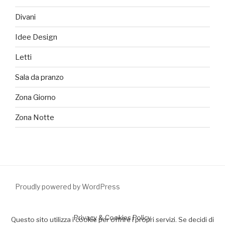
Divani
Idee Design
Letti
Sala da pranzo
Zona Giorno
Zona Notte
Proudly powered by WordPress
Privacy & Cookies Policy
Questo sito utilizza i cookie per offrire i propri servizi. Se decidi di