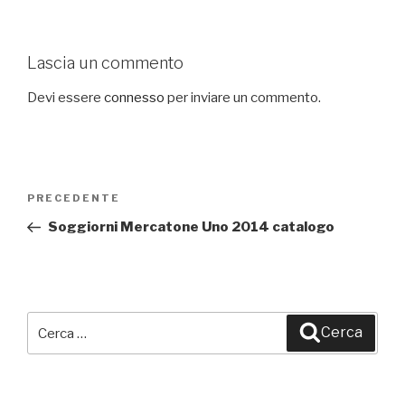
Lascia un commento
Devi essere
connesso
per inviare un commento.
Navigazione
PRECEDENTE
Articolo
articoli
precedente:
Soggiorni Mercatone Uno 2014 catalogo
Cerca:
Cerca