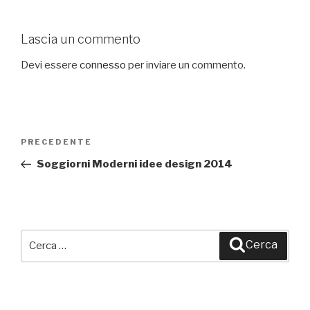
Lascia un commento
Devi essere
connesso
per inviare un commento.
Navigazione
PRECEDENTE
Articolo
articoli
precedente:
Soggiorni Moderni idee design 2014
Cerca:
Cerca