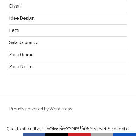
Divani
Idee Design
Letti
Sala da pranzo
Zona Giorno
Zona Notte
Proudly powered by WordPress
Privacy & Cookies Policy
Questo sito utilizza i cookie per offrire i propri servizi. Se decidi di
continuare la navigazione consideriamo che accetti il loro uso.