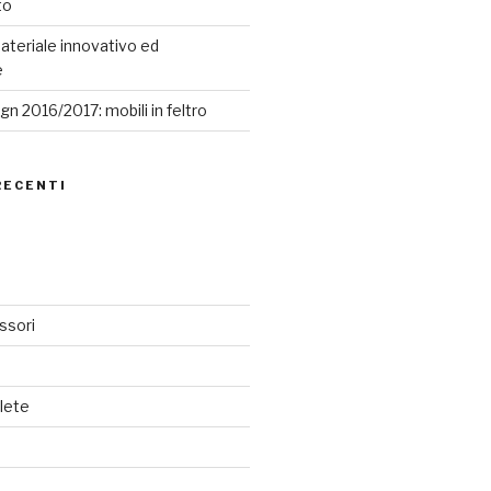
to
ateriale innovativo ed
e
n 2016/2017: mobili in feltro
RECENTI
ssori
lete