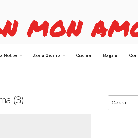
GN MON AM
re casa
a Notte
Zona Giorno
Cucina
Bagno
Con
ma (3)
Cerca: