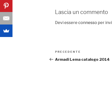
Lascia un commento
Devi essere
connesso
per inv
Navigazione
PRECEDENTE
Articolo
articoli
precedente:
Armadi Lema catalogo 2014