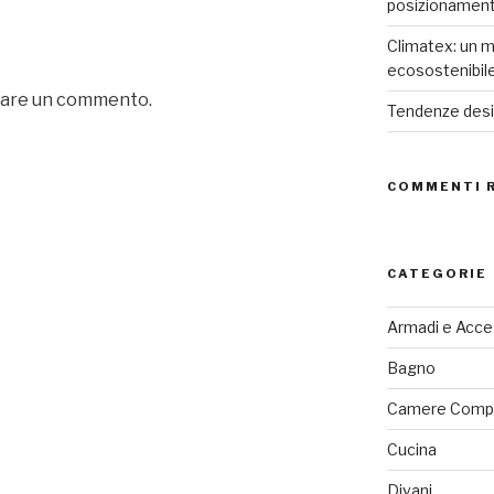
posizionamen
Climatex: un m
ecosostenibil
iare un commento.
Tendenze desig
COMMENTI 
CATEGORIE
Armadi e Acce
Bagno
Camere Comp
Cucina
Divani