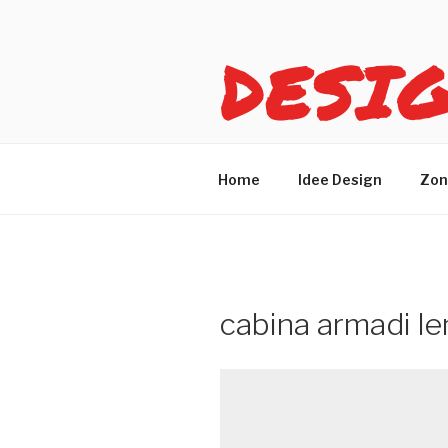
Salta
al
DESI
contenuto
Idee design per arreda
Home
Idee Design
Zon
cabina armadi le