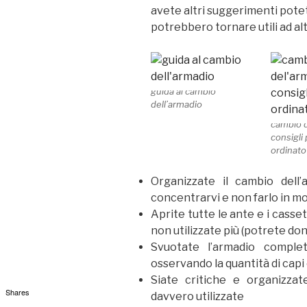
avete altri suggerimenti potet
potrebbero tornare utili ad altr
guida al cambio
dell’armadio
cambio d
consigli
ordinato
Organizzate il cambio dell
concentrarvi e non farlo in 
Aprite tutte le ante e i casset
non utilizzate più (potrete don
Svuotate l’armadio comple
osservando la quantità di capi
Siate critiche e organizza
Shares
davvero utilizzate