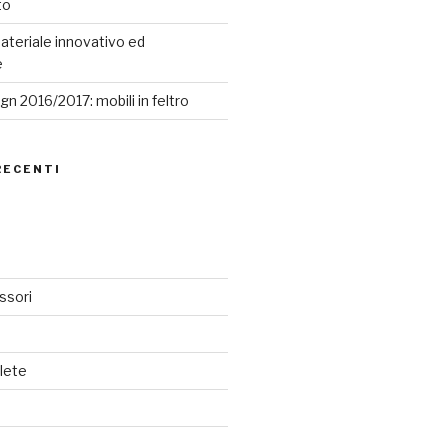
to
ateriale innovativo ed
e
n 2016/2017: mobili in feltro
RECENTI
ssori
lete