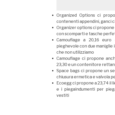
Organized Options ci prop
contenenti appendini, ganci cli
Organizer options ci propone 
con scomparti e tasche perfet
Camouflage a 20,16 euro 
pieghevole con due maniglie in
che non utilizziamo
Camouflage ci propone anch
23,30 e un contenitore rettan
Space bags ci propone un set
chiusura ermetica e valvola p
Ecoegg ci propone a 23,74 il l
e i piegaindumenti per pieg
vestiti