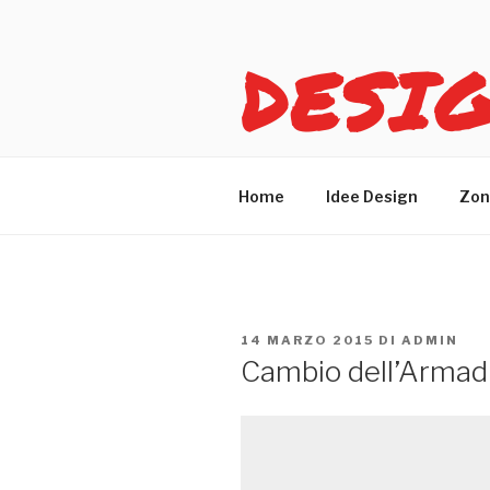
Salta
al
DESI
contenuto
Idee design per arreda
Home
Idee Design
Zon
PUBBLICATO
14 MARZO 2015
DI
ADMIN
IL
Cambio dell’Armadi