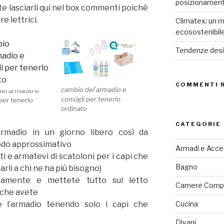
posizionamen
e lasciarli qui nel box commenti poiché
e lettrici.
Climatex: un m
ecosostenibil
Tendenze desig
COMMENTI 
cambio del’armadio e
el’armadio e
consigli per tenerlo
 per tenerlo
ordinato
CATEGORIE
’armadio in un giorno libero così da
modo approssimativo
Armadi e Acce
ti e armatevi di scatoloni per i capi che
Bagno
arli a chi ne ha più bisogno)
tamente e mettete tutto sul letto
Camere Comp
 che avete
te l’armadio tenendo solo i capi che
Cucina
Divani