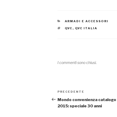
CATEGORIE
ARMADI E ACCESSORI
TAG
QVC
,
QVC ITALIA
I commenti sono chiusi.
Navigazione
PRECEDENTE
Articolo
articoli
precedente:
Mondo convenienza catalogo
2015: speciale 30 anni