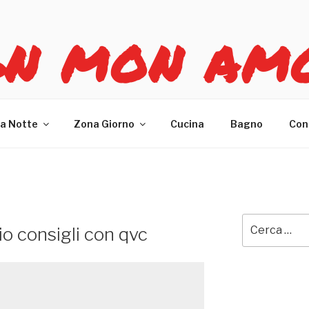
GN MON AM
re casa
a Notte
Zona Giorno
Cucina
Bagno
Con
Cerca:
o consigli con qvc