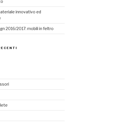
to
ateriale innovativo ed
e
n 2016/2017: mobili in feltro
RECENTI
ssori
lete