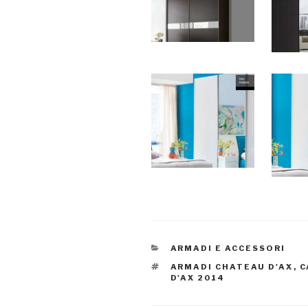
CATEGORIE
ARMADI E ACCESSORI
TAG
ARMADI CHATEAU D'AX
,
C
D'AX 2014