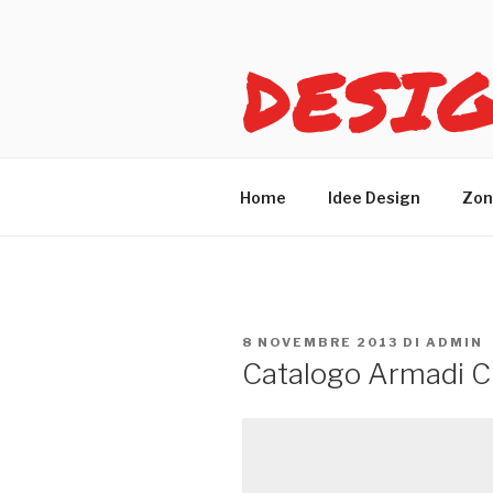
Salta
al
DESI
contenuto
Idee design per arreda
Home
Idee Design
Zon
PUBBLICATO
8 NOVEMBRE 2013
DI
ADMIN
IL
Catalogo Armadi C