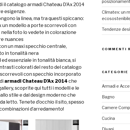
posizionamen
ndi il catalogo armadi Chateau D’Ax 2014
re esigenze.
Climatex: un m
ngono la linea, ma tra questi spiccano:
ecosostenibil
x un modello a porte scorrevoli con
Tendenze desig
, nella foto lo vedete in colorazione
tre nuances
 con un maxi specchio centrale,
COMMENTI 
to in tonalità nera
l ed essenziale in tonalità bianca, si
rasti colorati del resto del catalogo
CATEGORIE
e scorrevoli con specchio incorporato
di
armadi Chateau D’Ax 2014
che
Armadi e Acce
llery, scoprite qui tutti i modelli e le
dallo stile e dal design moderno che
Bagno
a letto. Tenete d’occhio il sito, spesso
Camere Comp
 combinazioni d’arredamento!
Cucina
Divani