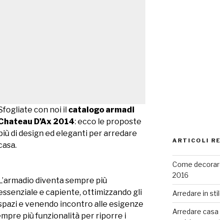
Sfogliate con noi il
catalogo armadi
Chateau D’Ax 2014
: ecco le proposte
più di design ed eleganti per arredare
ARTICOLI R
casa.
Come decorare
2016
L’armadio diventa sempre più
essenziale e capiente, ottimizzando gli
Arredare in sti
spazi e venendo incontro alle esigenze
Arredare casa co
pre più funzionalità per riporre i