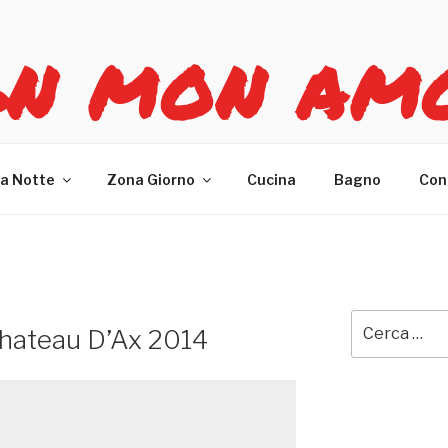
GN MON AM
re casa
a Notte
Zona Giorno
Cucina
Bagno
Con
Cerca:
hateau D’Ax 2014