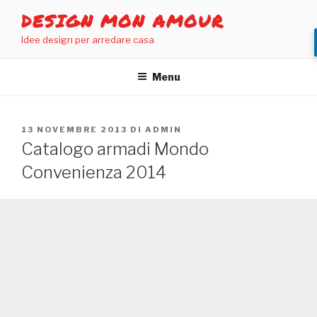
Salta
DESIGN MON AMOUR
al
Idee design per arredare casa
contenuto
Menu
PUBBLICATO
13 NOVEMBRE 2013
DI
ADMIN
IL
Catalogo armadi Mondo
Convenienza 2014