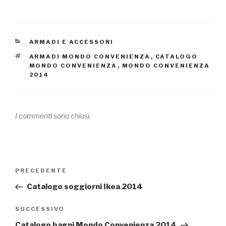
CATEGORIE
ARMADI E ACCESSORI
TAG
ARMADI MONDO CONVENIENZA
,
CATALOGO
MONDO CONVENIENZA
,
MONDO CONVENIENZA
2014
I commenti sono chiusi.
Navigazione
PRECEDENTE
Articolo
articoli
precedente:
Catalogo soggiorni Ikea 2014
SUCCESSIVO
Articolo
successivo
Catalogo bagni Mondo Convenienza 2014