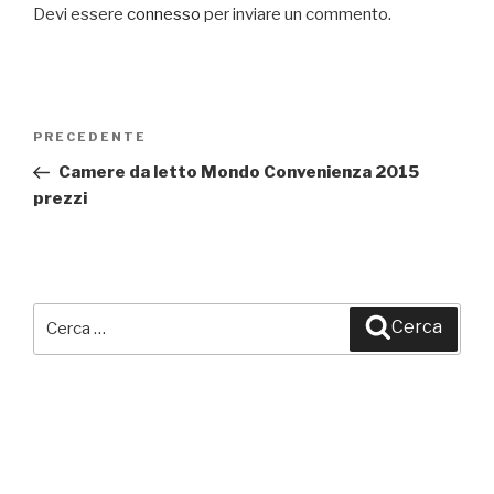
Devi essere
connesso
per inviare un commento.
Navigazione
PRECEDENTE
Articolo
articoli
precedente:
Camere da letto Mondo Convenienza 2015
prezzi
Cerca:
Cerca