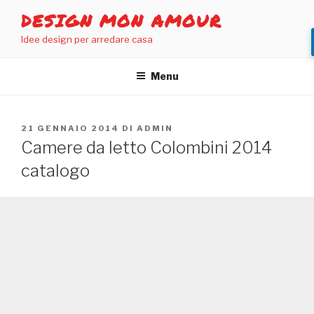
Salta
DESIGN MON AMOUR
al
Idee design per arredare casa
contenuto
Menu
PUBBLICATO
21 GENNAIO 2014
DI
ADMIN
IL
Camere da letto Colombini 2014
catalogo