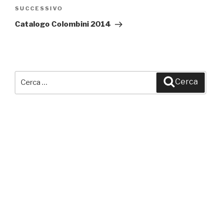
SUCCESSIVO
Articolo
successivo
Catalogo Colombini 2014
Cerca:
Cerca