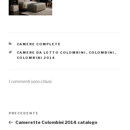
CATEGORIE
CAMERE COMPLETE
TAG
CAMERE DA LETTO COLOMBINI
,
COLOMBINI
,
COLOMBINI 2014
I commenti sono chiusi.
Navigazione
PRECEDENTE
Articolo
articoli
precedente:
Camerette Colombini 2014 catalogo