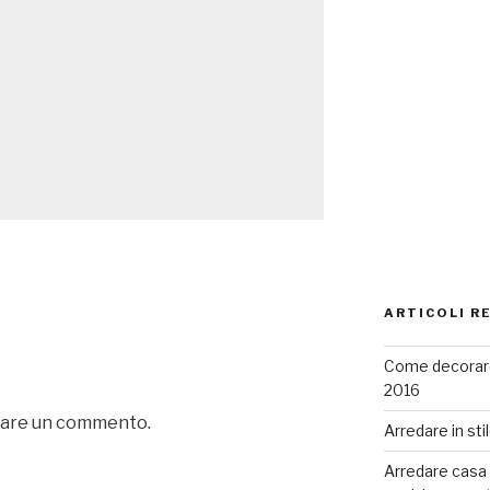
ARTICOLI R
Come decorare
2016
iare un commento.
Arredare in sti
Arredare casa co