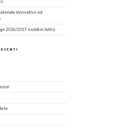
to
ateriale innovativo ed
e
n 2016/2017: mobili in feltro
RECENTI
ssori
lete