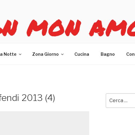
GN MON AM
re casa
a Notte
Zona Giorno
Cucina
Bagno
Con
fendi 2013 (4)
Cerca: