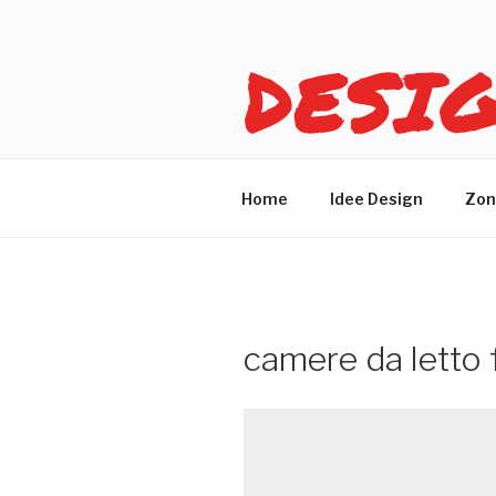
Salta
al
DESI
contenuto
Idee design per arreda
Home
Idee Design
Zon
camere da letto 