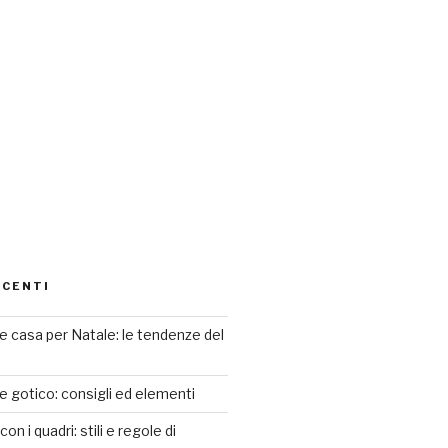
ECENTI
 casa per Natale: le tendenze del
le gotico: consigli ed elementi
n i quadri: stili e regole di