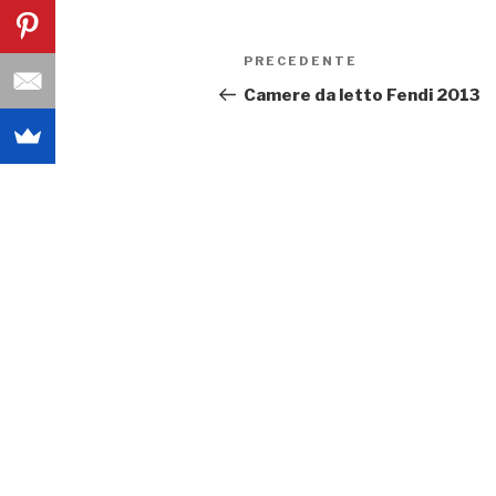
Navigazione
PRECEDENTE
Articolo
articoli
precedente:
Camere da letto Fendi 2013