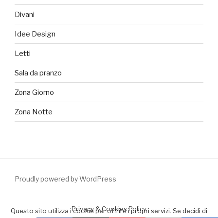
Divani
Idee Design
Letti
Sala da pranzo
Zona Giorno
Zona Notte
Proudly powered by WordPress
Privacy & Cookies Policy
Questo sito utilizza i cookie per offrire i propri servizi. Se decidi di