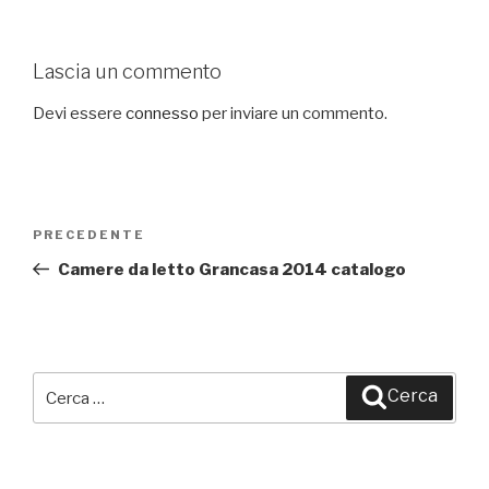
Lascia un commento
Devi essere
connesso
per inviare un commento.
Navigazione
PRECEDENTE
Articolo
articoli
precedente:
Camere da letto Grancasa 2014 catalogo
Cerca:
Cerca