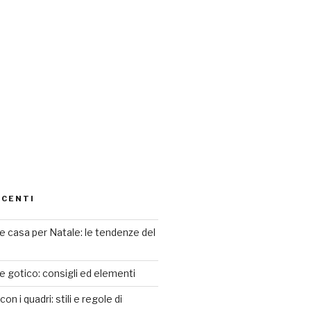
ECENTI
 casa per Natale: le tendenze del
le gotico: consigli ed elementi
n i quadri: stili e regole di