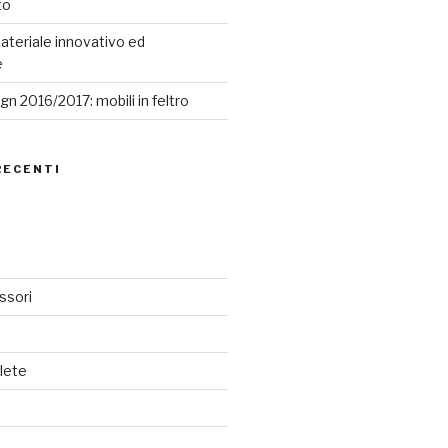
to
ateriale innovativo ed
e
n 2016/2017: mobili in feltro
RECENTI
ssori
lete