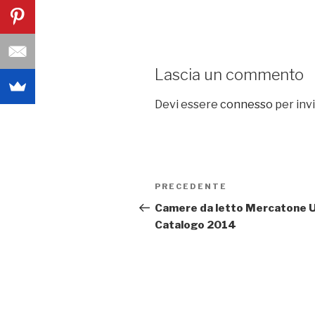
Lascia un commento
Devi essere
connesso
per inv
Navigazione
PRECEDENTE
Articolo
articoli
precedente:
Camere da letto Mercatone 
Catalogo 2014