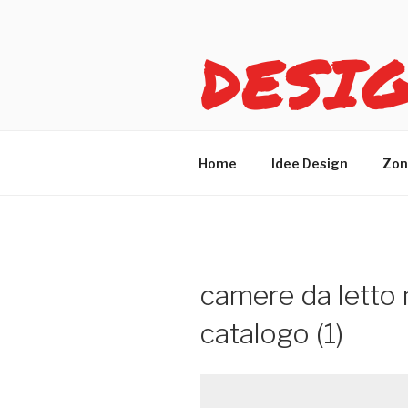
Salta
al
DESI
contenuto
Idee design per arreda
Home
Idee Design
Zon
camere da letto
catalogo (1)