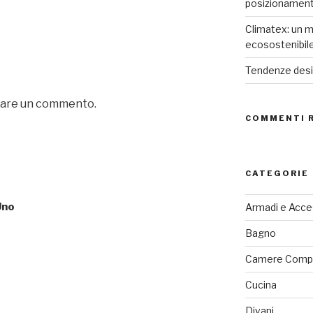
posizionamen
Climatex: un m
ecosostenibil
Tendenze desig
iare un commento.
COMMENTI 
CATEGORIE
Uno
Armadi e Acce
Bagno
Camere Comp
Cucina
Divani