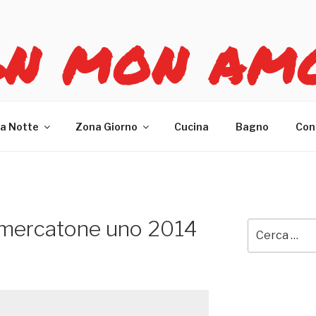
GN MON AM
re casa
a Notte
Zona Giorno
Cucina
Bagno
Con
 mercatone uno 2014
Cerca: