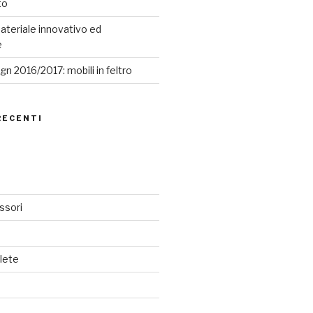
to
ateriale innovativo ed
e
n 2016/2017: mobili in feltro
RECENTI
ssori
lete