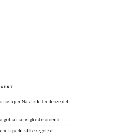
ECENTI
 casa per Natale: le tendenze del
le gotico: consigli ed elementi
n i quadri: stili e regole di