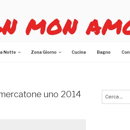
GN MON AM
re casa
a Notte
Zona Giorno
Cucina
Bagno
Con
 mercatone uno 2014
Cerca: