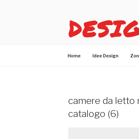
Salta
al
DESI
contenuto
Idee design per arreda
Home
Idee Design
Zon
camere da letto
catalogo (6)