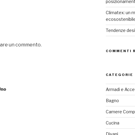
posizionamen
Climatex: un m
ecosostenibil
Tendenze desig
iare un commento.
COMMENTI 
CATEGORIE
Uno
Armadi e Acce
Bagno
Camere Comp
Cucina
Divani