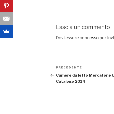
Lascia un commento
Devi essere
connesso
per inv
Navigazione
PRECEDENTE
Articolo
articoli
precedente:
Camere da letto Mercatone 
Catalogo 2014