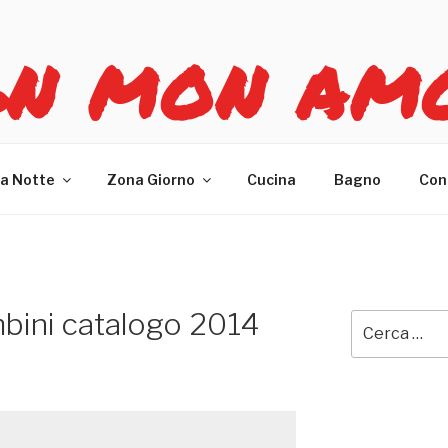
GN MON AM
re casa
a Notte
Zona Giorno
Cucina
Bagno
Con
bini catalogo 2014
Cerca: