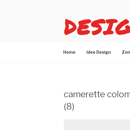
Salta
al
DESI
contenuto
Idee design per arreda
Home
Idee Design
Zon
camerette colom
(8)