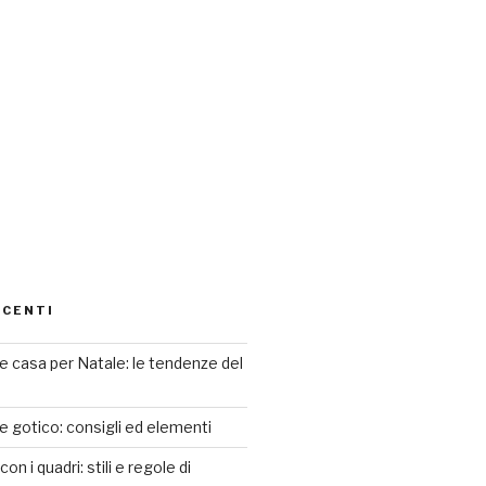
ECENTI
 casa per Natale: le tendenze del
le gotico: consigli ed elementi
n i quadri: stili e regole di