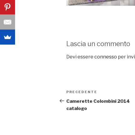
Lascia un commento
Devi essere
connesso
per inv
Navigazione
PRECEDENTE
Articolo
articoli
precedente:
Camerette Colombini 2014
catalogo