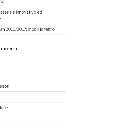
to
ateriale innovativo ed
e
n 2016/2017: mobili in feltro
RECENTI
ssori
lete