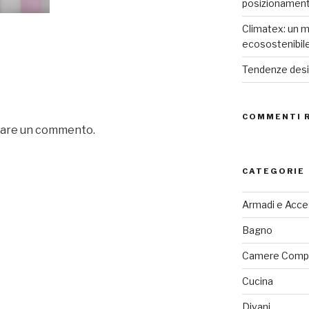
posizionamen
Climatex: un m
ecosostenibil
Tendenze desig
COMMENTI 
iare un commento.
CATEGORIE
Armadi e Acce
Bagno
Camere Comp
Cucina
Divani